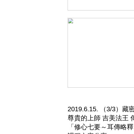
2019.6.15. （3
尊貴的上師 吉美法王 
「修心七要～耳傳略釋