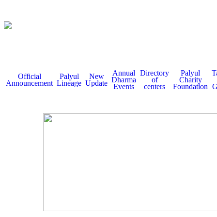
Annual
Directory
Palyul
T
Official
Palyul
New
Dharma
of
Charity
Announcement
Lineage
Update
Events
centers
Foundation
G