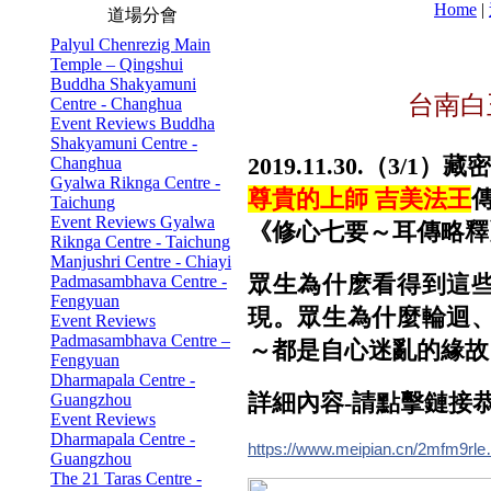
Home
|
道場分會
Palyul Chenrezig Main
Temple – Qingshui
Buddha Shakyamuni
台南白
Centre - Changhua
Event Reviews Buddha
Shakyamuni Centre -
2019.11.30.（3
Changhua
Gyalwa Riknga Centre -
尊貴的上師 吉美法王
Taichung
Event Reviews Gyalwa
《修心七要～耳傳略釋
Riknga Centre - Taichung
Manjushri Centre - Chiayi
眾生為什麽看得到這
Padmasambhava Centre -
Fengyuan
現。眾生為什麼輪迴
Event Reviews
Padmasambhava Centre –
～都是自心迷亂的緣故
Fengyuan
Dharmapala Centre -
詳細內容-請點擊鏈接
Guangzhou
Event Reviews
Dharmapala Centre -
https://www.meipian.cn/2mfm9rl
Guangzhou
The 21 Taras Centre -