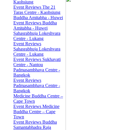
Kaohsiung
Event Reviews The 21
Taras Centre - Kaohsiung
Buddha Amitabha - Huwei
Event Reviews Buddha
Amitabha - Huwei
Sahasrabhuja Lokeshvara
Centre - Lukang
Event Reviews
Sahasrabhuja Lokeshvara
Centre - Lukang
Event Reviews Sukhavati
Centre - Nantou
Padmasambhava Centre -
Bangkok
Event Reviews
Padmasambhava Centre -
Bangkok
Medicine Buddha Centre –
Cape Town
Event Reviews Medicine
Buddha Centre – Cape
Town
Event Reviews Buddha
Samantabhadra Raja