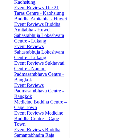
Kaohsiung
Event Reviews The 21
Taras Centre - Kaohsiung
Buddha Amitabha - Huwei
Event Reviews Buddha
Amitabha - Huwei
Sahasrabhuja Lokeshvara
Centre - Lukang
Event Reviews
Sahasrabhuja Lokeshvara
Centre - Lukang
Event Reviews Sukhavati
Centre - Nantou
Padmasambhava Centre -
Bangkok
Event Reviews
Padmasambhava Centre -
Bangkok
Medicine Buddha Centre –
Cape Town
Event Reviews Medicine
Buddha Centre – Cape
Town
Event Reviews Buddha
Samantabhadra Raja