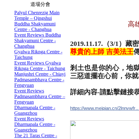
道場分會
Palyul Chenrezig Main
Temple – Qingshui
高
Buddha Shakyamuni
Centre - Changhua
Event Reviews Buddha
Shakyamuni Centre -
2019.11.17.（3/
Changhua
尊貴的上師 吉美法王
Gyalwa Riknga Centre -
Taichung
Event Reviews Gyalwa
剎土也是你的心，地
Riknga Centre - Taichung
Manjushri Centre - Chiayi
三惡道擺在心前，你就
Padmasambhava Centre -
Fengyuan
Event Reviews
詳細內容-請點擊鏈接
Padmasambhava Centre –
Fengyuan
Dharmapala Centre -
https://www.meipian.cn/2lnnvwfr
Guangzhou
Event Reviews
Dharmapala Centre -
Guangzhou
The 21 Taras Centre -