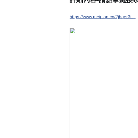
https://www.meipian.cn/2jbqer3i…