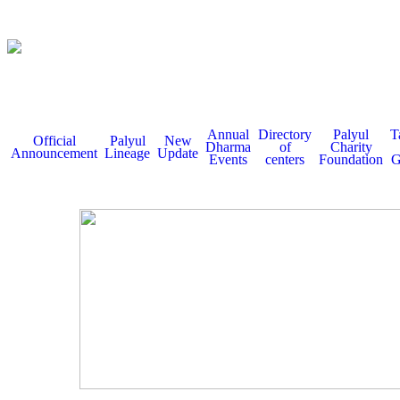
Annual
Directory
Palyul
T
Official
Palyul
New
Dharma
of
Charity
Announcement
Lineage
Update
Events
centers
Foundation
G