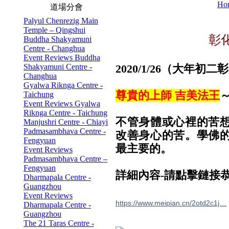
Ho
道場分會
Palyul Chenrezig Main
Temple – Qingshui
彰
Buddha Shakyamuni
Centre - Changhua
Event Reviews Buddha
Shakyamuni Centre -
2020/1/26（大年初二彰
Changhua
Gyalwa Riknga Centre -
尊貴的上師 吉美法王
Taichung
Event Reviews Gyalwa
Riknga Centre - Taichung
不管身體或心裡的苦
Manjushri Centre - Chiayi
Padmasambhava Centre -
改善身心的苦。學佛
Fengyuan
最主要的。
Event Reviews
Padmasambhava Centre –
Fengyuan
詳細內容-請點擊鏈接
Dharmapala Centre -
Guangzhou
Event Reviews
https://www.meipian.cn/2otd2c1j…
Dharmapala Centre -
Guangzhou
The 21 Taras Centre -