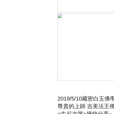
2019/5/10藏密白
尊貴的上師 吉美法王
<生起次第>摘錄分享~