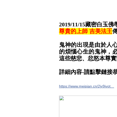
2019/11/15藏密白
尊貴的上師 吉美法王
鬼神的出現是由於人
的煩惱心生的鬼神，
這些慈悲、忿怒本尊實
詳細內容-請點擊鏈接
https://www.meipian.cn/2jv9ivot…