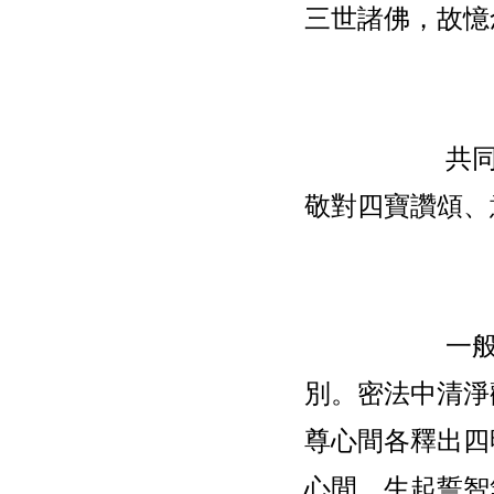
三世諸佛，故憶
共
敬對四寶讚頌、
一
別。密法中清淨
尊心間各釋出四
心間，生起誓智