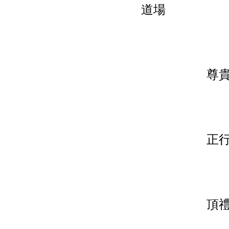
道場
尊貴
正
頂