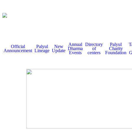
Annual
Directory
Palyul
T
Official
Palyul
New
Dharma
of
Charity
Announcement
Lineage
Update
Events
centers
Foundation
G