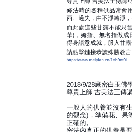
尊貴上師 吉美法王傳講<
修法時的各種供品常會
西、過失，由不淨轉淨，
而此處這些甘露不能只當
華)，姆指、無名指做成
得身語意成就，服入甘露
請點擊鏈接恭讀殊勝教言
https://www.meipian.cn/1ob9nt0l…
2018/9/28藏密白
尊貴上師 吉美法王傳
一般人的供養並沒有生
的觀念)，準備花、果
正確的。
密法內真正的供養是要