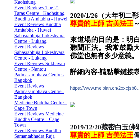
Kaohsiung
Event Reviews The 21
Taras Centre - Kaohsiung
2020/1/26（大年初二彰
Buddha Amitabha - Huwei
尊貴的上師 吉美法王
Event Reviews Buddha
Amitabha - Huwei
Sahasrabhuja Lokeshvara
來道場的目的是：明
Centre - Lukang
聽聞正法。我常鼓勵
Event Reviews
Sahasrabhuja Lokeshvara
佛堂也無有多少意義。
Centre - Lukang
Event Reviews Sukhavati
Centre - Nantou
詳細內容-請點擊鏈接
Padmasambhava Centre -
Bangkok
Event Reviews
https://www.meipian.cn/2oxcjsb8
Padmasambhava Centre -
Bangkok
Medicine Buddha Centre –
Cape Town
Event Reviews Medicine
Buddha Centre – Cape
Town
2019/12/20藏密白
Event Reviews Buddha
尊貴的上師 吉美法王
Samantabhadra Raja