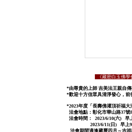
《藏密白玉佛學會
*由尊貴的上師 吉美法王親自
*歡迎十方信眾具清淨發心，前
*2023年度「長壽佛灌頂祈福
法會地點：
彰化市華山路37號
法會時間：
2023/6/10(六)
早上
2023/6/11(日)
早上9:
法會期間適逢藏曆四月～吉祥薩迦