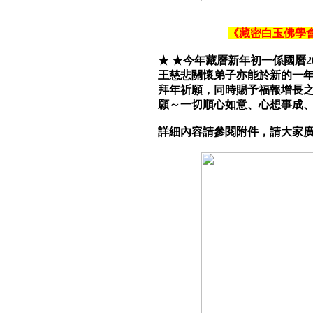
《藏密白玉佛學會
★ ★今年藏曆新年初一係國曆2
王慈悲關懷弟子亦能於新的一
拜年祈願，同時賜予福報增長
願～一切順心如意、心想事成
詳細內容請參閱附件，請大家