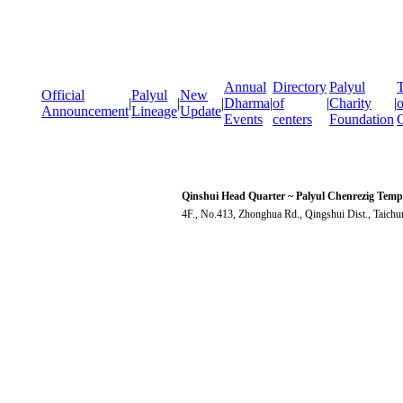
Annual
Directory
Palyul
T
Official
Palyul
New
|
|
|
Dharma
|
of
|
Charity
|
o
Announcement
Lineage
Update
Events
centers
Foundation
Qinshui Head Quarter ~ Palyul Chenrezig Temp
4F., No.413, Zhonghua Rd., Qingshui Dist., Taich