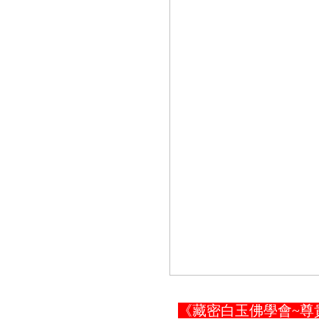
《藏密白玉佛學會~尊