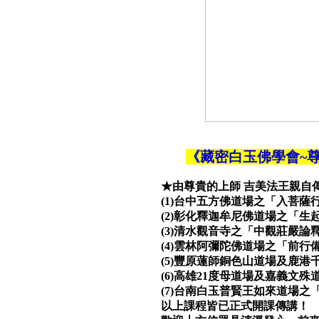
《藏密白玉佛學會~尊
★由尊貴的上師 吉美法王親自
(1)台中五方佛道場之「入菩
(2)彰化釋迦牟尼佛道場之「
(3)清水觀音寺之「中觀莊嚴論
(4)雲林阿彌陀佛道場之「前行
(5)豐原蓮師銅色山道場及鹿港
(6)高雄21度母道場及嘉義文
(7)台南白玉普賢王如來道場之
以上課程皆已正式開課傳講！