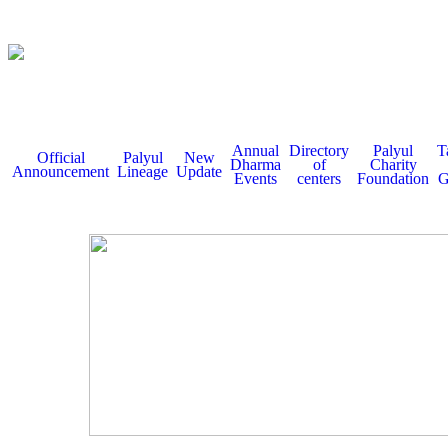
Annual
Directory
Palyul
T
Official
Palyul
New
Dharma
of
Charity
Announcement
Lineage
Update
Events
centers
Foundation
G